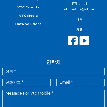
Email
VTC Esports
vtcmobile@vtc.vn
VTC Media
내부
Data Solutions
채용
연락처