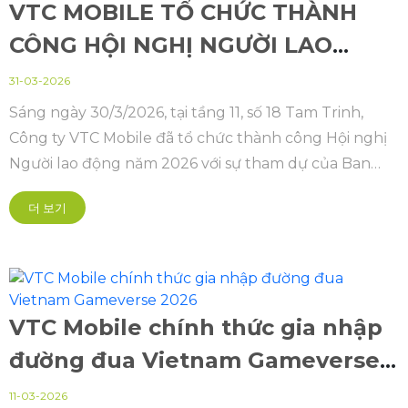
VTC MOBILE TỔ CHỨC THÀNH
CÔNG HỘI NGHỊ NGƯỜI LAO
ĐỘNG
31-03-2026
Sáng ngày 30/3/2026, tại tầng 11, số 18 Tam Trinh,
Công ty VTC Mobile đã tổ chức thành công Hội nghị
Người lao động năm 2026 với sự tham dự của Ban
Lãnh đạo và toàn thể cán bộ, nhân viên.
더 보기
VTC Mobile chính thức gia nhập
đường đua Vietnam Gameverse
2026
11-03-2026