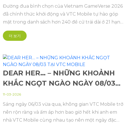
Đường đua bình chọn của Vietnam GameVerse 2026
đã chính thức khởi động và VTC Mobile tự hào góp
mặt trong danh sách hơn 240 đề cử trải dài ở 21 hạng
mục của ngành game Việt Nam năm nay.
더 보기
DEAR HER… – NHỮNG KHOẢNH
KHẮC NGỌT NGÀO NGÀY 08/03
TẠI VTC MOBILE
11-03-2026
Sáng ngày 06/03 vừa qua, không gian VTC Mobile trở
nên rộn ràng và ấm áp hơn bao giờ hết khi anh em
nhà VTC Mobile cùng nhau tạo nên một ngày đặc