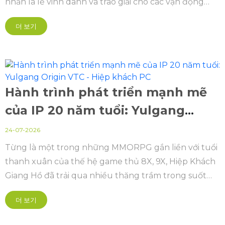
nhấn là lễ vinh danh và trao giải cho các vận động
viên, đội tuyển xuất sắc sau chuỗi giải đấu Cúp Thể
더 보기
thao điện tử Quốc gia (Vietnam Esports National Cup
- VENC) và Esports Grand Championship (EGC).
Hành trình phát triển mạnh mẽ
của IP 20 năm tuổi: Yulgang
Origin VTC - Hiệp khách PC
24-07-2026
Từng là một trong những MMORPG gắn liền với tuổi
thanh xuân của thế hệ game thủ 8X, 9X, Hiệp Khách
Giang Hồ đã trải qua nhiều thăng trầm trong suốt
hành trình 20 năm tại Việt Nam.
더 보기