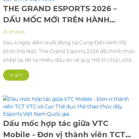
THE GRAND ESPORTS 2026 –
DẤU MỐC MỚI TRÊN HÀNH
TRÌNH KIẾN TẠO HỆ SINH THÁI
23-07-2026
ESPORTS VIỆT NAM
Sau 4 ngày diễn ra sôi động tại Cung Điền kinh Mỹ
Đình (Hà Nội), The Grand Esports 2026 đã chính thức
khép lại, để lại nhiều dấu ấn về quy mô tổ chức, chất
lượng chuyên môn và sức lan tỏa đối với cộng đồng
더 보기
Thể thao điện tử Việt Nam.
Dấu mốc hợp tác giữa VTC
Mobile - Đơn vị thành viên TCT