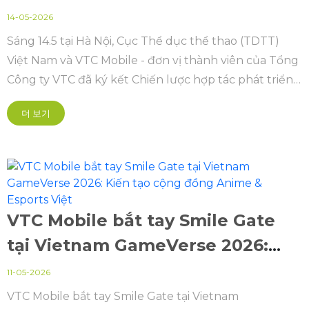
VTC và Cục Thể dục thể thao
14-05-2026
thúc đẩy Esports Việt Nam Quốc
Sáng 14.5 tại Hà Nội, Cục Thể dục thể thao (TDTT)
Việt Nam và VTC Mobile - đơn vị thành viên của Tổng
gia
Công ty VTC đã ký kết Chiến lược hợp tác phát triển
thể thao điện tử (Esports) quốc gia giai đoạn 2026 -
더 보기
2030, mở ra kỳ vọng về một hướng đi bài bản,
chuyên nghiệp hơn cho lĩnh vực thể thao điện tử
trong nước.
VTC Mobile bắt tay Smile Gate
tại Vietnam GameVerse 2026:
Kiến tạo cộng đồng Anime &
11-05-2026
Esports Việt
VTC Mobile bắt tay Smile Gate tại Vietnam