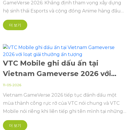
GameVerse 2026: Khẳng định tham vọng xây dựng
hệ sinh thái Esports và cộng đồng Anime hàng đầu
Việt Nam.
더 보기
VTC Mobile ghi dấu ấn tại
Vietnam Gameverse 2026 với
loạt giải thưởng ấn tượng
11-05-2026
Vietnam GameVerse 2026 tiếp tục đánh dấu một
mùa thành công rực rỡ của VTC nói chung và VTC
Mobile nói riêng khi liên tiếp ghi tên mình tại những
hạng mục quan trọng nhất của Vietnam Game
더 보기
Awards năm nay.