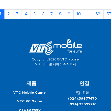
1
2
3
4
5
6
7
8
9
10
...
32
3
Copyright 2026 © VTC Mobile.
VTC 모바일 서비스 주식회사
제품
연결
VTC Mobile Game
전화
(024).39877470
VTC PC Game
(024).39877210
VTC Lottery