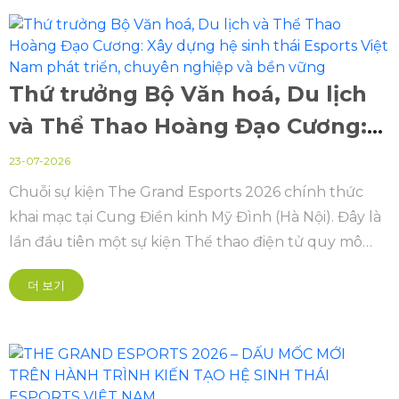
Thứ trưởng Bộ Văn hoá, Du lịch
và Thể Thao Hoàng Đạo Cương:
Xây dựng hệ sinh thái Esports
23-07-2026
Việt Nam phát triển, chuyên
Chuỗi sự kiện The Grand Esports 2026 chính thức
khai mạc tại Cung Điền kinh Mỹ Đình (Hà Nội). Đây là
nghiệp và bền vững
lần đầu tiên một sự kiện Thể thao điện tử quy mô
quốc gia và khu vực cũng như châu lục, được tổ
더 보기
chức bài bản hoành tráng mở ra kỷ nguyên mới theo
hướng chuyên nghiệp hóa sâu sắc.