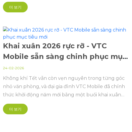
biệt dành riêng cho “Her” – những bóng hồng xinh
더 보기
đẹp, tài năng và đầy nhiệt huyết của đại gia đình.
Khai xuân 2026 rực rỡ - VTC
Mobile sẵn sàng chinh phục mục
tiêu mới
24-02-2026
Không khí Tết vẫn còn vẹn nguyên trong từng góc
nhỏ văn phòng, và đại gia đình VTC Mobile đã chính
thức khởi động năm mới bằng một buổi khai xuân
rực rỡ – nơi cảm xúc, năng lượng và tinh thần quyết
더 보기
tâm cùng thăng hoa.