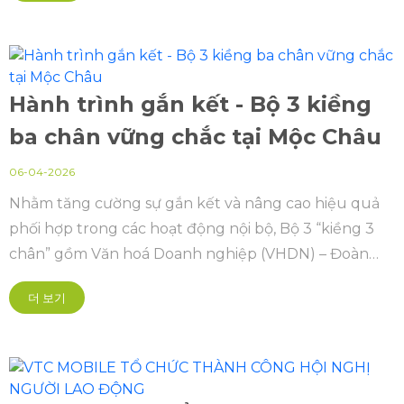
Hành trình gắn kết - Bộ 3 kiềng
ba chân vững chắc tại Mộc Châu
06-04-2026
Nhằm tăng cường sự gắn kết và nâng cao hiệu quả
phối hợp trong các hoạt động nội bộ, Bộ 3 “kiềng 3
chân” gồm Văn hoá Doanh nghiệp (VHDN) – Đoàn
Thanh niên – Công đoàn đã tổ chức chuyến tập
더 보기
huấn kéo dài 2 ngày 1 đêm tại Mộc Châu.