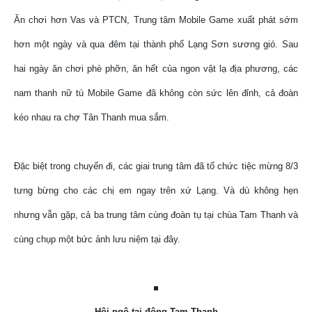
Ăn chơi hơn Vas và PTCN, Trung tâm Mobile Game xuất phát sớm
hơn một ngày và qua đêm tại thành phố Lạng Sơn sương gió. Sau
hai ngày ăn chơi phè phỡn, ăn hết của ngon vật lạ địa phương, các
nam thanh nữ tú Mobile Game đã không còn sức lên đỉnh, cả đoàn
kéo nhau ra chợ Tân Thanh mua sắm.
Đặc biệt trong chuyến đi, các giai trung tâm đã tổ chức tiệc mừng 8/3
tưng bừng cho các chị em ngay trên xứ Lạng. Và dù không hẹn
nhưng vẫn gặp, cả ba trung tâm cùng đoàn tụ tại chùa Tam Thanh và
cùng chụp một bức ảnh lưu niệm tại đây.
Hội ngộ tại động Tam Thanh