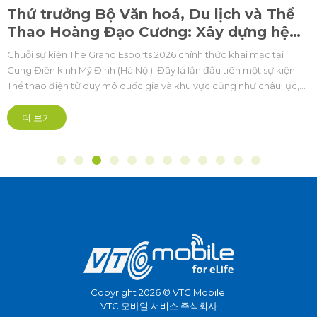
Thứ trưởng Bộ Văn hoá, Du lịch và Thể
Thao Hoàng Đạo Cương: Xây dựng hệ
sinh thái Esports Việt Nam phát triển,
Chuỗi sự kiện The Grand Esports 2026 chính thức khai mạc tại
chuyên nghiệp và bền vững
Cung Điền kinh Mỹ Đình (Hà Nội). Đây là lần đầu tiên một sự kiện
Thể thao điện tử quy mô quốc gia và khu vực cũng như châu lục,
được tổ chức bài bản hoành tráng mở ra kỷ nguyên mới theo
hướng chuyên nghiệp hóa sâu sắc.
더 보기
Copyright 2026 © VTC Mobile.
VTC 모바일 서비스 주식회사