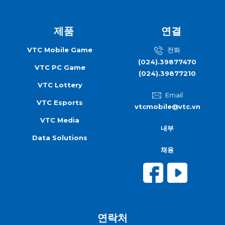
제품
연결
VTC Mobile Game
전화
(024).39877470
VTC PC Game
(024).39877210
VTC Lottery
Email
VTC Esports
vtcmobile@vtc.vn
VTC Media
내부
Data Solutions
채용
연락처