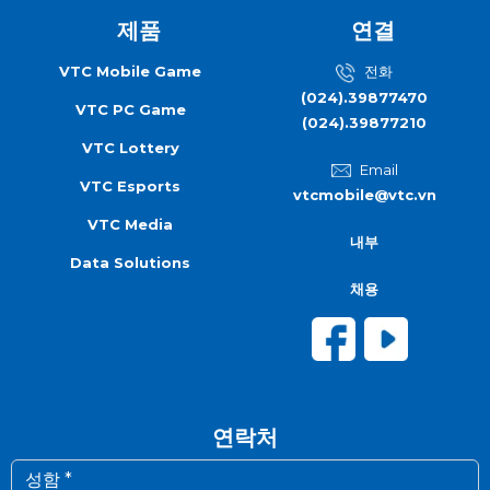
제품
연결
VTC Mobile Game
전화
(024).39877470
VTC PC Game
(024).39877210
VTC Lottery
Email
VTC Esports
vtcmobile@vtc.vn
VTC Media
내부
Data Solutions
채용
연락처