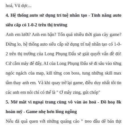
hoá, Vũ dực...
4. Hệ thống auto sử dụng trí tuệ nhân tạo - Tính năng auto
siêu cấp có 1-0-2 trên thị trường
Anh em lười? Anh em bận? Tốn quá nhiều thời gian cày game?
Đừng lo, hệ thống auto siêu cấp sử dụng trí tuệ nhân tạo có 1-0-
2 trên thị trường của Long Phụng Đấu sẽ giải quyết vấn đề đó!
Cứ cắm máy để đấy, AI của Long Phụng Đấu sẽ đi sâu vào từng
ngóc ngách của map, kill từng con boss, tung những skill max
tầm thay anh em. Và khi quay trở lại game, điều duy nhất tôi tin
các anh em nói chỉ có thể là " Ơ mây zing, gút chóp"
5. Mờ mắt vì ngoại trang cùng vô vàn ảo hoá - Đồ hoạ 8k
hoàn mỹ - Game nhẹ hơn lông ngỗng
Nếu đã quá quen với những quảng cáo " treo đầu dê bán thịt