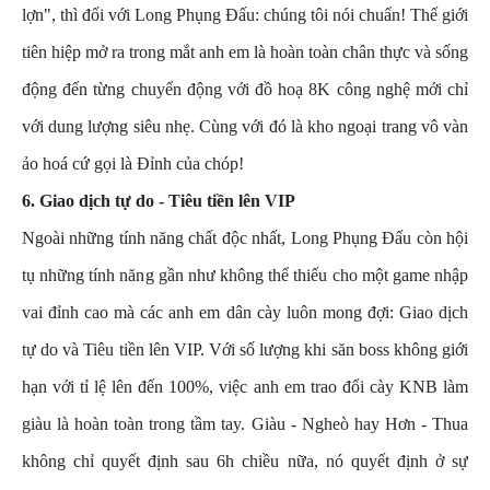
lợn", thì đối với Long Phụng Đấu: chúng tôi nói chuẩn! Thế giới
tiên hiệp mở ra trong mắt anh em là hoàn toàn chân thực và sống
động đến từng chuyển động với đồ hoạ 8K công nghệ mới chỉ
với dung lượng siêu nhẹ. Cùng với đó là kho ngoại trang vô vàn
ảo hoá cứ gọi là Đỉnh của chóp!
6. Giao dịch tự do - Tiêu tiền lên VIP
Ngoài những tính năng chất độc nhất, Long Phụng Đấu còn hội
tụ những tính năng gần như không thể thiếu cho một game nhập
vai đỉnh cao mà các anh em dân cày luôn mong đợi: Giao dịch
tự do và Tiêu tiền lên VIP. Với số lượng khi săn boss không giới
hạn với tỉ lệ lên đến 100%, việc anh em trao đổi cày KNB làm
giàu là hoàn toàn trong tầm tay. Giàu - Ngheò hay Hơn - Thua
không chỉ quyết định sau 6h chiều nữa, nó quyết định ở sự