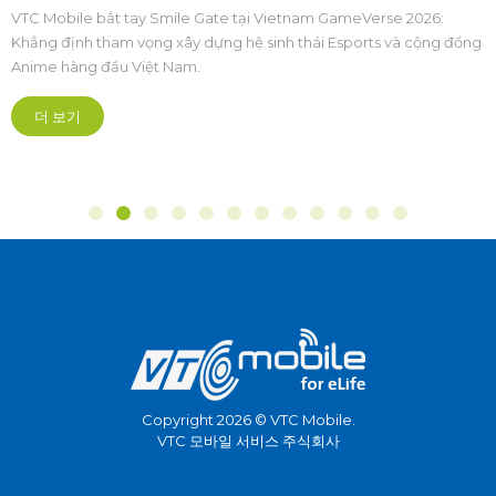
cộng đồng Anime & Esports Việt
VTC Mobile bắt tay Smile Gate tại Vietnam GameVerse 2026:
Khẳng định tham vọng xây dựng hệ sinh thái Esports và cộng đồng
Anime hàng đầu Việt Nam.
더 보기
Copyright 2026 © VTC Mobile.
VTC 모바일 서비스 주식회사