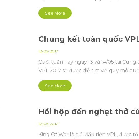
See More
Chung kết toàn quốc VP
12-05-2017
Cuối tuần này ngày 13 và 14/05 tại Cun
VPL 2017 sẽ được diễn ra với quy mô quố
See More
Hồi hộp đến nghẹt thở c
12-05-2017
King Of War là giải đấu tiền VPL, được 