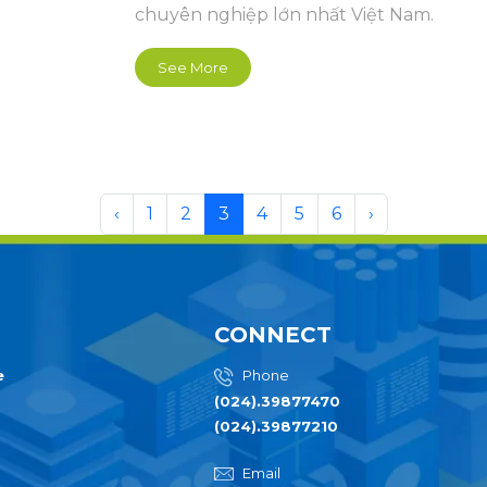
chuyên nghiệp lớn nhất Việt Nam.
See More
‹
1
2
3
4
5
6
›
CONNECT
e
Phone
(024).39877470
(024).39877210
Email