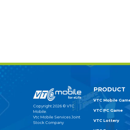
PRODUCT
VTC Mobile Gam
Copyright 2026 © VTC
VTC PC Game
Mobile.
Vtc Mobile Services Joint
VTC Lottery
Stock Company