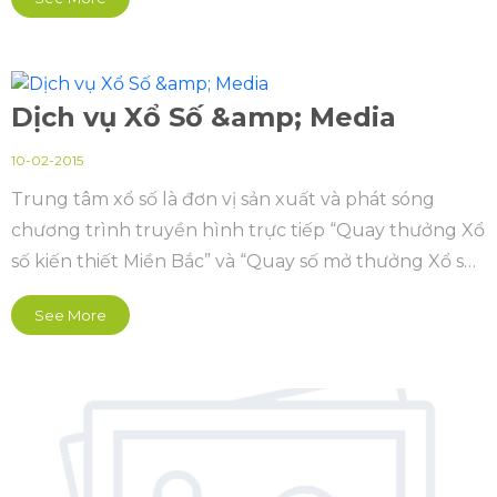
Dịch vụ Xổ Số &amp; Media
10-02-2015
Trung tâm xổ số là đơn vị sản xuất và phát sóng
chương trình truyền hình trực tiếp “Quay thưởng Xổ
số kiến thiết Miền Bắc” và “Quay số mở thưởng Xổ số
điện toán Việt Nam (Vietlott)”. Thông qua chương
See More
trình truyền hình trực tiếp, các hoạt động xổ số được
quảng bá, truyền thông, phổ biến rộng rãi tính với
tiêu chí công khai, trung thực và khách quan.