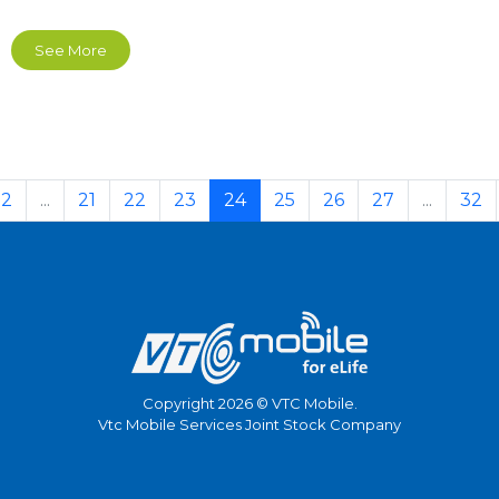
See More
2
...
21
22
23
24
25
26
27
...
32
Copyright 2026 © VTC Mobile.
Vtc Mobile Services Joint Stock Company