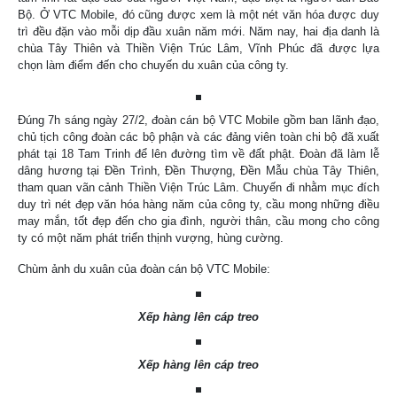
Bộ. Ở VTC Mobile, đó cũng được xem là một nét văn hóa được duy
trì đều đặn vào mỗi dịp đầu xuân năm mới. Năm nay, hai địa danh là
chùa Tây Thiên và Thiền Viện Trúc Lâm, Vĩnh Phúc đã được lựa
chọn làm điểm đến cho chuyến du xuân của công ty.
Đúng 7h sáng ngày 27/2, đoàn cán bộ VTC Mobile gồm ban lãnh đạo,
chủ tịch công đoàn các bộ phận và các đảng viên toàn chi bộ đã xuất
phát tại 18 Tam Trinh để lên đường tìm về đất phật. Đoàn đã làm lễ
dâng hương tại Đền Trình, Đền Thượng, Đền Mẫu chùa Tây Thiên,
tham quan vãn cảnh Thiền Viện Trúc Lâm. Chuyến đi nhằm mục đích
duy trì nét đẹp văn hóa hàng năm của công ty, cầu mong những điều
may mắn, tốt đẹp đến cho gia đình, người thân, cầu mong cho công
ty có một năm phát triển thịnh vượng, hùng cường.
Chùm ảnh du xuân của đoàn cán bộ VTC Mobile:
Xếp hàng lên cáp treo
Xếp hàng lên cáp treo