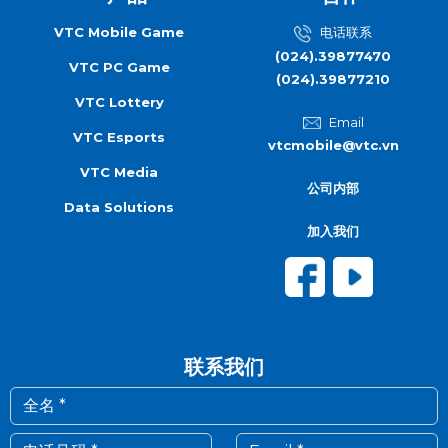
VTC Mobile Game
电话联系
(024).39877470
VTC PC Game
(024).39877210
VTC Lottery
Email
VTC Esports
vtcmobile@vtc.vn
VTC Media
公司内部
Data Solutions
加入我们
联系我们