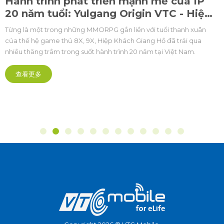
Hành trình phát triển mạnh mẽ của IP
20 năm tuổi: Yulgang Origin VTC - Hiệp
khách PC
Từng là một trong những MMORPG gắn liền với tuổi thanh xuân
của thế hệ game thủ 8X, 9X, Hiệp Khách Giang Hồ đã trải qua
nhiều thăng trầm trong suốt hành trình 20 năm tại Việt Nam.
查看更多