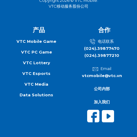
Copyright 2026 © VTC Mobile.
VTC移动服务股份公司
产品
合作
VTC Mobile Game
电话联系
(024).39877470
VTC PC Game
(024).39877210
VTC Lottery
Email
VTC Esports
vtcmobile@vtc.vn
VTC Media
公司内部
Data Solutions
加入我们