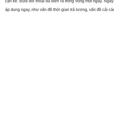
cặn kẽ. Buổi đối thoại đã diễn ra trong vòng một ngày. Ngay
áp dụng ngay, như vấn đề thời gian trả lương, vấn đề cải cá