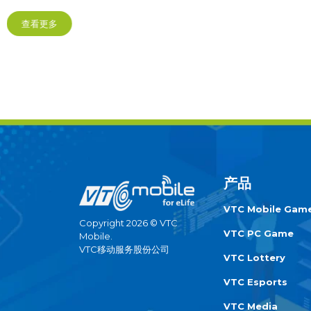
查看更多
产品
VTC Mobile Gam
Copyright 2026 © VTC
VTC PC Game
Mobile.
VTC移动服务股份公司
VTC Lottery
VTC Esports
VTC Media