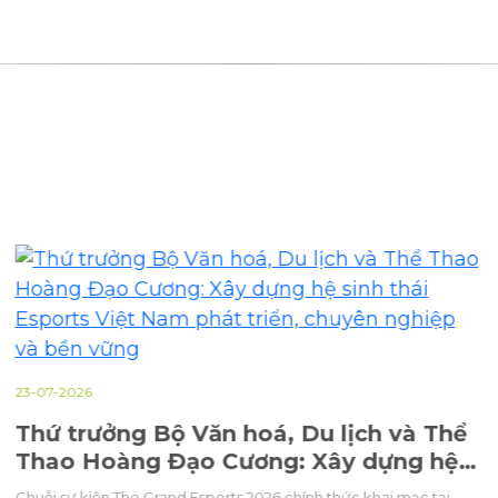
23-07-2026
Thứ trưởng Bộ Văn hoá, Du lịch và Thể
Thao Hoàng Đạo Cương: Xây dựng hệ
sinh thái Esports Việt Nam phát triển,
Chuỗi sự kiện The Grand Esports 2026 chính thức khai mạc tại