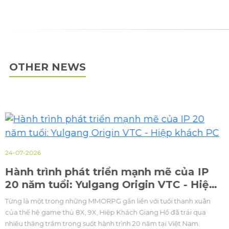
OTHER NEWS
24-07-2026
Hành trình phát triển mạnh mẽ của IP
20 năm tuổi: Yulgang Origin VTC - Hiệp
khách PC
Từng là một trong những MMORPG gắn liền với tuổi thanh xuân
của thế hệ game thủ 8X, 9X, Hiệp Khách Giang Hồ đã trải qua
nhiều thăng trầm trong suốt hành trình 20 năm tại Việt Nam.