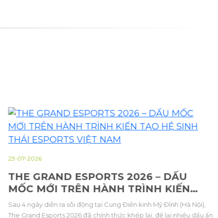
23-07-2026
THE GRAND ESPORTS 2026 – DẤU
MỐC MỚI TRÊN HÀNH TRÌNH KIẾN
TẠO HỆ SINH THÁI ESPORTS VIỆT NAM
Sau 4 ngày diễn ra sôi động tại Cung Điền kinh Mỹ Đình (Hà Nội),
The Grand Esports 2026 đã chính thức khép lại, để lại nhiều dấu ấn