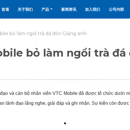
首项
关于我们
产品
新闻资讯
加入我们
公司内部
le bỏ làm ngồi trà đá đón Giáng sinh
ile bỏ làm ngồi trà đá
ãnh đạo và cán bộ nhân viên VTC Mobile đã được tổ chức dưới m
an lãnh đạo lắng nghe, giải đáp và ghi nhận. Sự kiện còn được 