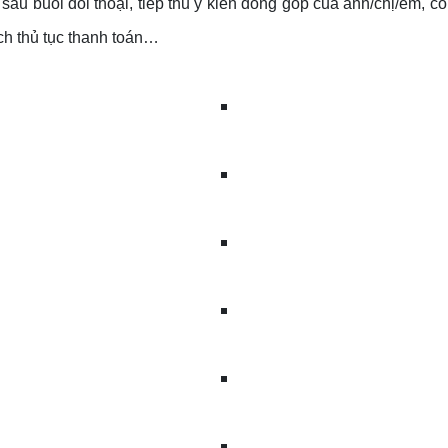
 sau buổi đối thoại, tiếp thu ý kiến đóng góp của anh/chị/em,
ch thủ tục thanh toán…