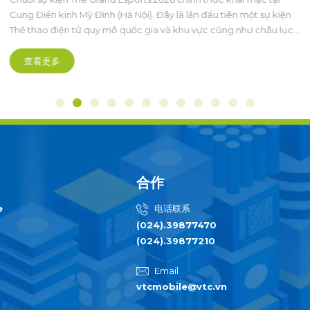
chuyên nghiệp và bền vững
Cung Điền kinh Mỹ Đình (Hà Nội). Đây là lần đầu tiên một sự kiện
Thể thao điện tử quy mô quốc gia và khu vực cũng như châu lục,
được tổ chức bài bản hoành tráng mở ra kỷ nguyên mới theo
hướng chuyên nghiệp hóa sâu sắc.
查看更多
合作
e
电话联系
(024).39877470
(024).39877210
Email
vtcmobile@vtc.vn