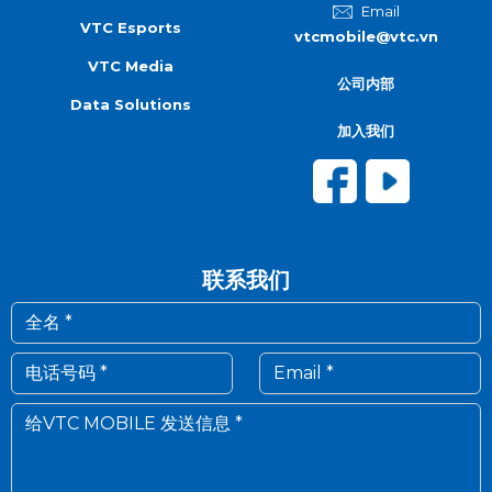
Email
VTC Esports
vtcmobile@vtc.vn
VTC Media
公司内部
Data Solutions
加入我们
联系我们