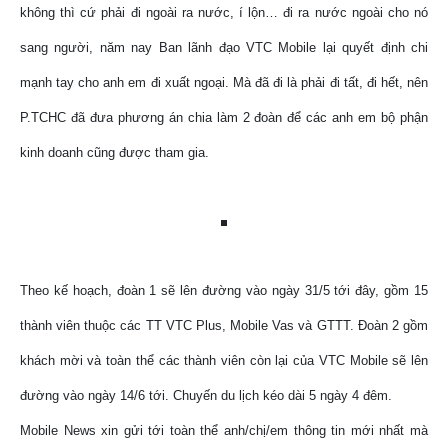
không thì cứ phải đi ngoài ra nước, í lộn… đi ra nước ngoài cho nó
sang người, năm nay Ban lãnh đạo VTC Mobile lại quyết định chi
mạnh tay cho anh em đi xuất ngoại. Mà đã đi là phải đi tất, đi hết, nên
P.TCHC đã đưa phương án chia làm 2 đoàn để các anh em bộ phận
kinh doanh cũng được tham gia.
Theo kế hoạch, đoàn 1 sẽ lên đường vào ngày 31/5 tới đây, gồm 15
thành viên thuộc các TT VTC Plus, Mobile Vas và GTTT. Đoàn 2 gồm
khách mời và toàn thể các thành viên còn lại của VTC Mobile sẽ lên
đường vào ngày 14/6 tới. Chuyến du lịch kéo dài 5 ngày 4 đêm.
Mobile News xin gửi tới toàn thể anh/chị/em thông tin mới nhất mà