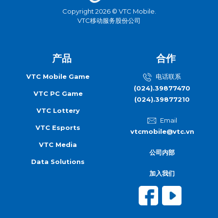
Copyright 2026 © VTC Mobile.
VTC移动服务股份公司
产品
合作
VTC Mobile Game
电话联系
(024).39877470
VTC PC Game
(024).39877210
VTC Lottery
Email
VTC Esports
vtcmobile@vtc.vn
VTC Media
公司内部
Data Solutions
加入我们