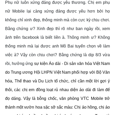
Phụ nữ luôn xứng đáng được yêu thương. Chị em phụ
nữ Mobile lại càng xứng đáng được yêu hơn bởi họ
không chỉ xinh đẹp, thông minh mà còn cực kỳ chịu chơi.
Bằng chứng ư? Xinh đẹp thì rõ như ban ngày rồi, xem
ảnh trên facebook là biết liền à. Thông minh ư? Không
thông minh mà lại được anh Mô Bai tuyển chọn về làm
việc à? Vậy còn chịu chơi? Bằng chứng là dịp 8/3 vừa
rồi, hưởng ứng
sự kiện Áo dài - Di sản văn hóa Việt Nam
do Trung ương Hội LHPN Việt Nam phối hợp với Bộ Văn
hóa, Thể thao và Du Lịch tổ chức, chỉ cần một lời gợi ý
thôi, các chị em đồng loạt rủ nhau diện áo dài đi làm để
đọ dáng. Vậy là bỗng chốc, văn phòng VTC Mobile trở
thành một vườn hoa sặc sỡ sắc màu: Chị áo hồng, chị áo