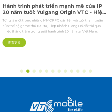
nh phát triển mạnh mẽ của IP
23-07-2026
uổi: Yulgang Origin VTC - Hiệp
C
Thứ trư
rong những MMORPG gắn liền với tuổi thanh xuân
Thao H
me thủ 8X, 9X, Hiệp Khách Giang Hồ đã trải qua
sinh th
ầm trong suốt hành trình 20 năm tại Việt Nam.
Chuỗi sự kiệ
chuyên
Cung Điền ki
Thể thao điệ
được tổ chứ
hướng chuyê
查看更多