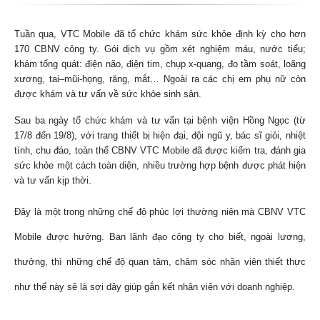
Tuần qua, VTC Mobile đã tổ chức khám sức khỏe định kỳ cho hơn
170 CBNV công ty. Gói dịch vụ gồm xét nghiệm máu, nước tiểu;
khám tổng quát: điện não, điện tim, chụp x-quang, đo tầm soát, loãng
xương, tai–mũi-họng, răng, mắt… Ngoài ra các chị em phụ nữ còn
được khám và tư vấn về sức khỏe sinh sản.
Sau ba ngày tổ chức khám và tư vấn tại bệnh viện Hồng Ngọc (từ
17/8 đến 19/8), với trang thiết bị hiện đại, đội ngũ y, bác sĩ giỏi, nhiệt
tình, chu đáo, toàn thể CBNV VTC Mobile đã được kiểm tra, đánh gia
sức khỏe một cách toàn diện, nhiều trường hợp bệnh được phát hiện
và tư vấn kịp thời.
Đây là một trong những chế độ phúc lợi thường niên mà CBNV VTC
Mobile được hưởng. Ban lãnh đạo công ty cho biết, ngoài lương,
thưởng, thì những chế độ quan tâm, chăm sóc nhân viên thiết thực
như thế này sẽ là sợi dây giúp gắn kết nhân viên với doanh nghiệp.