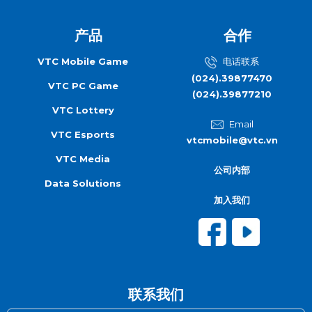
产品
合作
VTC Mobile Game
电话联系
(024).39877470
VTC PC Game
(024).39877210
VTC Lottery
Email
VTC Esports
vtcmobile@vtc.vn
VTC Media
公司内部
Data Solutions
加入我们
联系我们