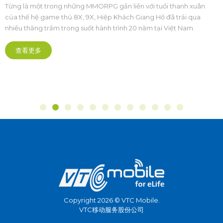
khách PC
Từng là một trong những MMORPG gắn liền với tuổi thanh xuân
của thế hệ game thủ 8X, 9X, Hiệp Khách Giang Hồ đã trải qua
nhiều thăng trầm trong suốt hành trình 20 năm tại Việt Nam.
查看更多
Copyright 2026 © VTC Mobile.
VTC移动服务股份公司