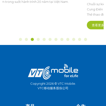
sinh thái Esports Việt Nam phát triển,
Chuỗi sự kiện The Grand Esports 2026 chính thức khai mạc tại
chuyên nghiệp và bền vững
Cung Điền kinh Mỹ Đình (Hà Nội). Đây là lần đầu tiên một sự kiện
Thể thao điện tử quy mô quốc gia và khu vực cũng như châu lục,
được tổ chức bài bản hoành tráng mở ra kỷ nguyên mới theo
hướng chuyên nghiệp hóa sâu sắc.
查看更多
Copyright 2026 © VTC Mobile.
VTC移动服务股份公司