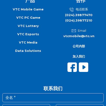
产品
合作
VTC Mobile Game
电话联系
(024).39877470
VTC PC Game
(024).39877210
VTC Lottery
Email
VTC Esports
vtcmobile@vtc.vn
VTC Media
公司内部
Data Solutions
加入我们
联系我们