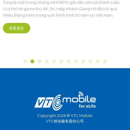
khách PC
Từng là một trong những MMORPG gắn liền với tuổi thanh xuân
của thế hệ game thủ 8X, 9X, Hiệp Khách Giang Hồ đã trải qua
nhiều thăng trầm trong suốt hành trình 20 năm tại Việt Nam.
查看更多
Copyright 2026 © VTC Mobile.
VTC移动服务股份公司