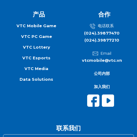
产品
合作
VTC Mobile Game
电话联系
(024).39877470
VTC PC Game
(024).39877210
VTC Lottery
Email
VTC Esports
vtcmobile@vtc.vn
VTC Media
公司内部
Data Solutions
加入我们
联系我们