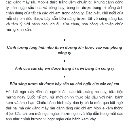
các đấng mày râu Mobile thức trắng đêm chuẩn bị: Khung cảnh công
ty tràn ngập sắc hoa và bóng bay, bảng tin được trang trí bằng ảnh
chân dung của tất cả các chị em trong công ty. Đặc biệt, chỗ ngồi của
mỗi chị em đều được bày sẵn bữa sáng tươm tất vô cùng sáng tạo
và tâm lý với bánh bao, chuối, sữa chua, hoa hồng và thiệp chúc
mừng xinh xắn.
Cảnh tượng lung linh như thiên đường khi bước vào văn phòng
công ty
Ảnh của các chị em được trang trí trên bảng tin công ty
Bữa sáng tươm tất được bày sẵn tại chỗ ngồi của các chị em
Hết bất ngờ này đến bất ngờ khác, sau bữa sáng no say, bữa tiệc
mừng ngày Quốc tế phụ nữ mới chính thức bắt đầu với nến, bánh
kem và âm nhạc. Chiếc bánh hình cây đàn tỳ bà là món quà bất ngờ
thứ hai mà các đấng mày râu dành tặng các chị em Mobile kèm thông
điệp: Các chị em mãi ngot ngào, thơm ngon và hấp dẫn trong mắt các
anh như chính hương vị ngọt ngào của bánh kem vậy.