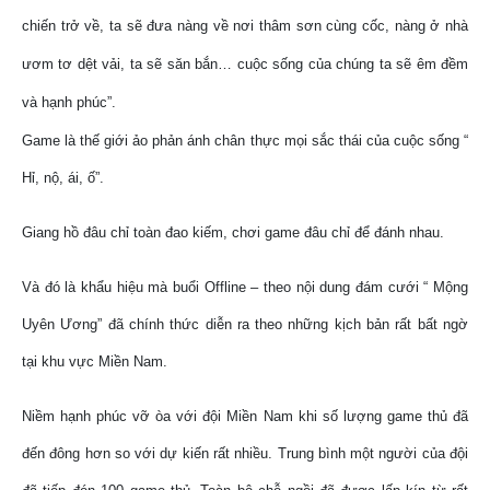
chiến trở về, ta sẽ đưa nàng về nơi thâm sơn cùng cốc, nàng ở nhà
ươm tơ dệt vải, ta sẽ săn bắn… cuộc sống của chúng ta sẽ êm đềm
và hạnh phúc”.
Game là thế giới ảo phản ánh chân thực mọi sắc thái của cuộc sống “
Hỉ, nộ, ái, ố”.
Giang hồ đâu chỉ toàn đao kiếm, chơi game đâu chỉ để đánh nhau.
Và đó là khẩu hiệu mà buổi Offline – theo nội dung đám cưới “ Mộng
Uyên Ương” đã chính thức diễn ra theo những kịch bản rất bất ngờ
tại khu vực Miền Nam.
Niềm hạnh phúc vỡ òa với đội Miền Nam khi số lượng game thủ đã
đến đông hơn so với dự kiến rất nhiều. Trung bình một người của đội