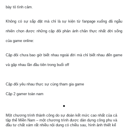
bày tỏ tình cảm.
Không có sự sắp đặt mà chỉ là sự kiện từ fanpage xuống đã ngẫu
nhiên chọn được những cặp đôi phản ánh chân thực nhất đời sống
của game online:
Cặp đôi chưa bao giờ biết nhau ngoài đời mà chỉ biết nhau đến game
và gặp nhau lần đầu tiên trong buổi off
Cặp đôi yêu nhau thực sự cùng tham gia game
Cặp 2 gamer toàn nam
Một chương trình thành công do sự đoàn kết mức cao nhất của cả
tập thể Miền Nam – một chương trình được dàn dựng công phu và
đầu tư chất xám rất nhiều nội dung có chiều sau, hình ảnh thiết kế