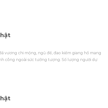
thật
: Bá vương chi mộng, ngũ đế, đao kiếm giang hồ mang
h công ngoài sức tưởng tượng. Số lượng người dự
thật