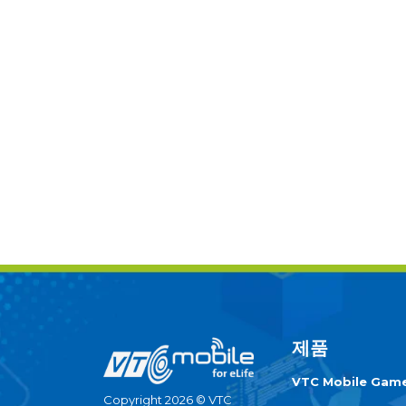
제품
VTC Mobile Gam
Copyright 2026 © VTC