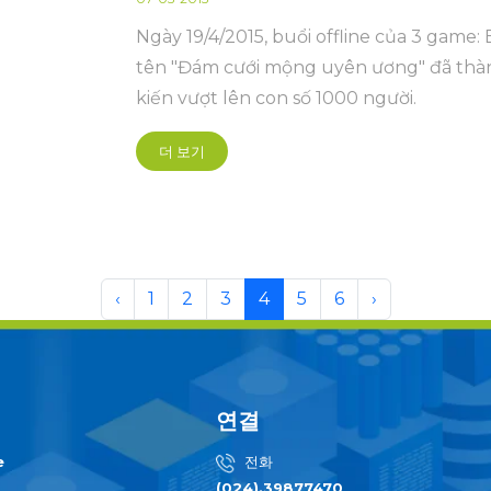
Ngày 19/4/2015, buổi offline của 3 game
tên "Đám cưới mộng uyên ương" đã thàn
kiến vượt lên con số 1000 người.
더 보기
‹
1
2
3
4
5
6
›
연결
e
전화
(024).39877470