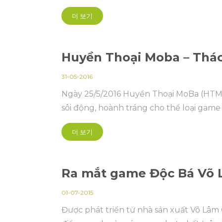
더 보기
Huyền Thoại Moba – Thá
31-05-2016
Ngày 25/5/2016 Huyền Thoại MoBa (HTMB
sôi động, hoành tráng cho thể loại gam
더 보기
Ra mắt game Độc Bá Võ
01-07-2015
Được phát triển từ nhà sản xuất Võ Lâ