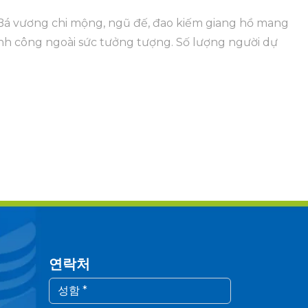
: Bá vương chi mộng, ngũ đế, đao kiếm giang hồ mang
h công ngoài sức tưởng tượng. Số lượng người dự
연락처