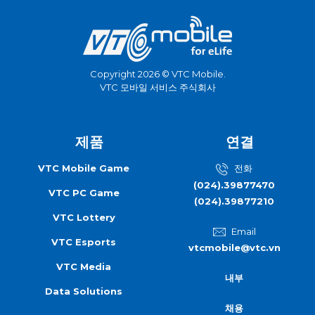
Copyright 2026 © VTC Mobile.
VTC 모바일 서비스 주식회사
제품
연결
VTC Mobile Game
전화
(024).39877470
VTC PC Game
(024).39877210
VTC Lottery
Email
VTC Esports
vtcmobile@vtc.vn
VTC Media
내부
Data Solutions
채용