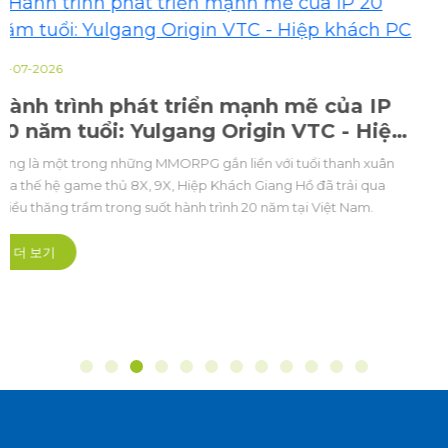
23-07-2026
Thứ trưởng Bộ Văn hoá, Du lịch và Thể
Thao Hoàng Đạo Cương: Xây dựng hệ
sinh thái Esports Việt Nam phát triển,
Chuỗi sự kiện The Grand Esports 2026 chính thức khai mạc tại
chuyên nghiệp và bền vững
Cung Điền kinh Mỹ Đình (Hà Nội). Đây là lần đầu tiên một sự kiện
Thể thao điện tử quy mô quốc gia và khu vực cũng như châu lục,
được tổ chức bài bản hoành tráng mở ra kỷ nguyên mới theo
hướng chuyên nghiệp hóa sâu sắc.
더 보기