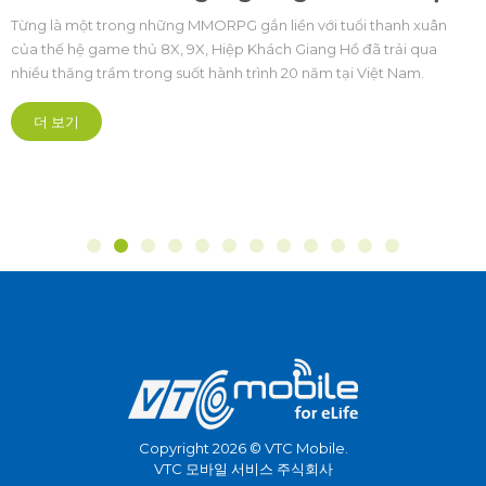
Thứ trưởng Bộ Văn hoá, Du lịc
 thanh xuân
Thao Hoàng Đạo Cương: Xây 
ã trải qua
sinh thái Esports Việt Nam phá
iệt Nam.
Chuỗi sự kiện The Grand Esports 2026 chính thức k
chuyên nghiệp và bền vững
Cung Điền kinh Mỹ Đình (Hà Nội). Đây là lần đầu ti
Thể thao điện tử quy mô quốc gia và khu vực cũn
được tổ chức bài bản hoành tráng mở ra kỷ nguy
hướng chuyên nghiệp hóa sâu sắc.
더 보기
Copyright 2026 © VTC Mobile.
VTC 모바일 서비스 주식회사