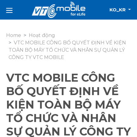
KO_KR
Home
Hoạt động
VTC MOBILE CÔNG BỐ QUYẾT ĐỊNH VỀ KIỆN
TOÀN BỘ MÁY TỔ CHỨC VÀ NHÂN SỰ QUẢN LÝ
CÔNG TY VTC MOBILE
VTC MOBILE CÔNG
BỐ QUYẾT ĐỊNH VỀ
KIỆN TOÀN BỘ MÁY
TỔ CHỨC VÀ NHÂN
SỰ QUẢN LÝ CÔNG TY