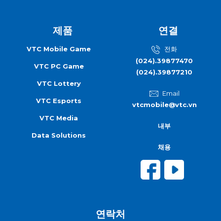
제품
연결
VTC Mobile Game
전화
(024).39877470
VTC PC Game
(024).39877210
VTC Lottery
Email
VTC Esports
vtcmobile@vtc.vn
VTC Media
내부
Data Solutions
채용
연락처