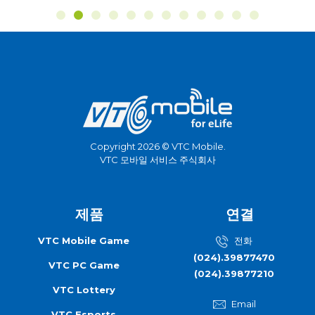
Copyright 2026 © VTC Mobile.
VTC 모바일 서비스 주식회사
제품
연결
VTC Mobile Game
전화
(024).39877470
VTC PC Game
(024).39877210
VTC Lottery
Email
VTC Esports