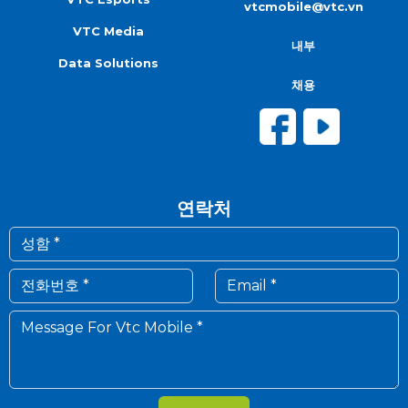
vtcmobile@vtc.vn
VTC Media
내부
Data Solutions
채용
연락처