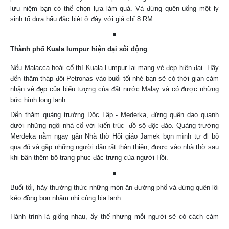
lưu niệm bạn có thể chọn lựa làm quà. Và đừng quên uống một ly
sinh tố dưa hấu đặc biệt ở đây với giá chỉ 8 RM.
Thành phố Kuala lumpur hiện đại sôi động
Nếu Malacca hoài cổ thì Kuala Lumpur lại mang vẻ đẹp hiện đại. Hãy
đến thăm tháp đôi Petronas vào buổi tối nhé bạn sẽ có thời gian cảm
nhận vẻ đẹp của biểu tượng của đất nước Malay và có được những
bức hình long lanh.
Đến thăm quảng trường Độc Lập - Mederka, đừng quên dạo quanh
dưới những ngôi nhà cổ với kiến trúc đồ sộ độc đáo. Quảng trường
Merdeka nằm ngay gần Nhà thờ Hồi giáo Jamek bọn mình tự đi bộ
qua đó và gặp những người dân rất thân thiện, được vào nhà thờ sau
khi bận thêm bộ trang phục đặc trưng của người Hồi.
Buổi tối, hãy thưởng thức những món ăn đường phố và đừng quên lôi
kéo đồng bọn nhâm nhi cùng bia lạnh.
Hành trình là giống nhau, ấy thế nhưng mỗi người sẽ có cách cảm