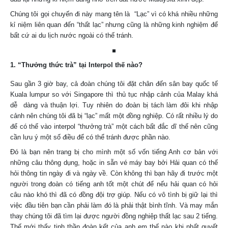
Chúng tôi gọi chuyến đi này mang tên là “Lạc” vì có khá nhiều những
kỉ niệm liên quan đến “thất lạc” nhưng cũng là những kinh nghiệm để
bất cứ ai du lịch nước ngoài có thế tránh.
1. “Thưởng thức trà” tại Interpol thế nào?
Sau gần 3 giờ bay, cả đoàn chúng tôi đặt chân đến sân bay quốc tế
Kuala lumpur so với Singapore thì thủ tục nhập cảnh của Malay khá
dễ dàng và thuận lợi. Tuy nhiên do đoàn bị tách làm đôi khi nhập
cảnh nên chúng tôi đã bị “lạc” mất một đồng nghiệp. Có rất nhiều lý do
để có thể vào interpol “thưởng trà” một cách bất đắc dĩ thế nên cũng
cần lưu ý một số điều để có thể tránh được phần nào.
Đó là bạn nên trang bị cho mình một số vốn tiếng Anh cơ bản với
những câu thông dụng, hoặc in sẵn vé máy bay bởi Hải quan có thế
hỏi thông tin ngày đi và ngày về. Còn không thì bạn hãy đi trước một
người trong đoàn có tiếng anh tốt một chút để nếu hải quan có hỏi
câu nào khó thì đã có đồng đội trợ giúp. Nếu có vô tình bị giữ lại thì
việc đầu tiên bạn cần phải làm đó là phải thật bình tĩnh. Và may mắn
thay chúng tôi đã tìm lại được người đồng nghiệp thất lạc sau 2 tiếng.
Thế mới thấy tinh thần đoàn kết của anh em thế nào khi nhất quyết