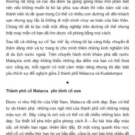
thường rất rộng và các địa điểm lại giống giống nhau khó phân biệt
nên nếu không muốn bị bỏ lại phía sau đoàn thì việc bám sát các
thành viên là rất quan trọng.Có thể có nhiều con đường về đến khách
sạn nhưng quy tắc là không đi một mình vìsự an toàn của bản thân.
Chúng tôi đã bị lạc mất một đồng nghiệp trên đường về thế nhưng
thật may mắn cô bạn đã tìm được về phòng bằng mọi cách.
Sau tất cả những sự cố “lạc trôi‘ ấy chúng tôi lại càng thấy chuyến đi
thêm đáng nhớ và tự trang bị cho mình thêm những kinh nghiệm khi
đi du lịch nước ngoài. Trên chuyến hành trình khám phá đất nước
Malaysia xinh đẹp không thiếu những địa điểm mà bạn có thể thoả
sức sống ảo, mỗi người có một cảm nhận riêng nhưng tôi đặc biệt
yêu thích sự đối nghịch giữa 2 thành phố Malacca và Kualalumpur.
Thành phố cổ Malacca yên bình cổ xưa
Được ví như Hội An của Việt Nam, Malacca rất xinh đẹp. Bạn có thể
tự do khám phá những con ngõ nhỏ của thành phố với những mảng
màu rực rỡ. Đây cũng là nơi mà có thể có rất nhiều những bức ảnh
đẹp. Sự thiết kế pha trộn giữa phong cách Á – Âu hài hòa đầy màu
sắc sẽ khiến bạn ngạc nhiên lắm đấy. Đi một vòng quanh khu vực
phố cổ có nhiều thứ hay ho và hấp dẫn, cũng là nơi bán khá nhiều đồ