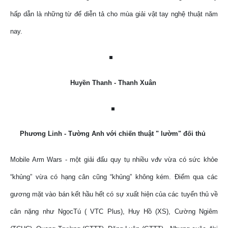
hấp dẫn là những từ để diễn tả cho mùa giải vật tay nghệ thuật năm
nay.
Huyền Thanh - Thanh Xuân
Phương Linh - Tường Anh với chiến thuật " lườm" đối thủ
Mobile Arm Wars - một giải đấu quy tụ nhiều vđv vừa có sức khỏe
“khủng” vừa có hạng cân cũng “khủng” không kém. Điểm qua các
gương mặt vào bán kết hầu hết có sự xuất hiện của các tuyển thủ về
cân nặng như NgọcTú ( VTC Plus), Huy Hồ (XS), Cường Ngiêm