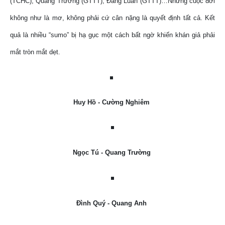
(TCHC), Quang Trường (GTTT), Đăng Luân (GTTT)…Nhưng cuộc đời
không như là mơ, không phải cứ cân nặng là quyết định tất cả. Kết
quả là nhiều “sumo” bị hạ gục một cách bất ngờ khiến khán giả phải
mắt tròn mắt dẹt.
Huy Hồ - Cường Nghiêm
Ngọc Tú - Quang Trường
Đình Quý - Quang Anh