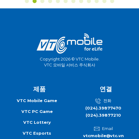
Copyright 2026 © VTC Mobile.
VTC 모바일 서비스 주식회사
제품
연결
VTC Mobile Game
전화
(024).39877470
VTC PC Game
(024).39877210
VTC Lottery
Email
VTC Esports
vtcmobile@vtc.vn