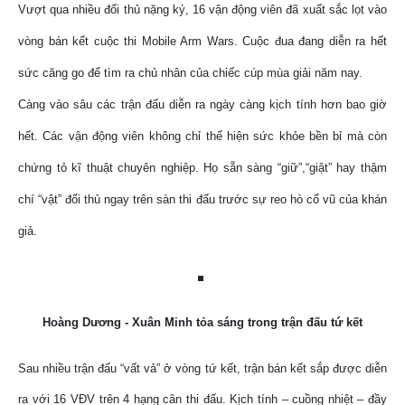
Vượt qua nhiều đối thủ nặng ký, 16 vận động viên đã xuất sắc lọt vào
vòng bán kết cuộc thi Mobile Arm Wars. Cuộc đua đang diễn ra hết
sức căng go để tìm ra chủ nhân của chiếc cúp mùa giải năm nay.
Càng vào sâu các trận đấu diễn ra ngày càng kịch tính hơn bao giờ
hết. Các vận động viên không chỉ thể hiện sức khỏe bền bỉ mà còn
chứng tỏ kĩ thuật chuyên nghiệp. Họ sẵn sàng “giữ”,“giật” hay thậm
chí “vật” đối thủ ngay trên sàn thi đấu trước sự reo hò cổ vũ của khán
giả.
Hoàng Dương - Xuân Minh tỏa sáng trong trận đấu tứ kết
Sau nhiều trận đấu “vất vả” ở vòng tứ kết, trận bán kết sắp được diễn
ra với 16 VĐV trên 4 hạng cân thi đấu. Kịch tính – cuồng nhiệt – đầy