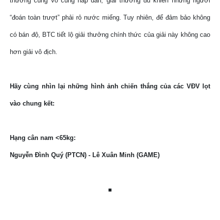
thưởng cũng vô cùng hấp dẫn, giải thưởng đủ khiến những người
“đoán toàn trượt” phải rỏ nước miếng.
Tuy nhiên, để đảm bảo không
có bán độ, BTC tiết lộ giải thưởng chính thức của giải này không cao
hơn giải vô địch.
Hãy cùng nhìn lại những hình ảnh chiến thắng của các VĐV lọt
vào chung kết:
Hạng cân nam <65kg:
Nguyễn Đình Quý (PTCN) - Lê Xuân Minh (GAME)