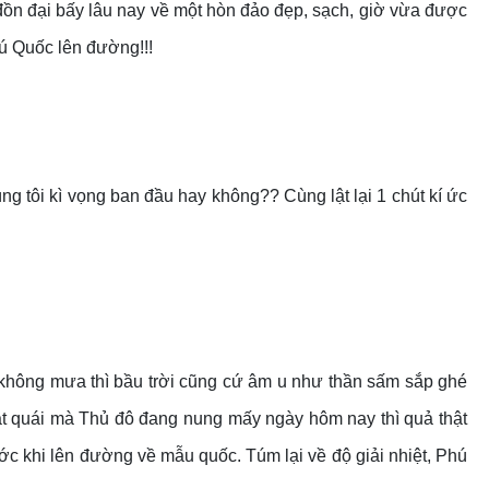
 đồn đại bấy lâu nay về một hòn đảo đẹp, sạch, giờ vừa được
hú Quốc lên đường!!!
ng tôi kì vọng ban đầu hay không?? Cùng lật lại 1 chút kí ức
lúc không mưa thì bầu trời cũng cứ âm u như thần sấm sắp ghé
 bát quái mà Thủ đô đang nung mấy ngày hôm nay thì quả thật
ớc khi lên đường về mẫu quốc. Túm lại về độ giải nhiệt, Phú