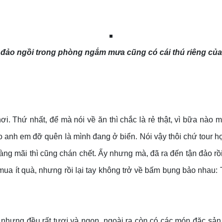
 đảo ngồi trong phòng ngắm mưa cũng có cái thú riêng của
ơi. Thứ nhất, để mà nói về ăn thì chắc là rẻ thật, vì bữa nào 
 anh em đỡ quên là mình đang ở biển. Nói vậy thôi chứ tour h
mãi thì cũng chán chết. Ấy nhưng mà, đã ra đến tận đảo rồi thì
a ít quà, nhưng rồi lại tay không trở về bấm bụng bảo nhau: T
xíu nhưng đều rất tươi và ngon, ngoài ra còn có các món đặc