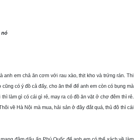
 nó
mà anh em chả ăn cơm với rau xào, thịt kho và trứng rán. Thi
ọ cũng có ý đồ cả đấy, cho ăn thế để anh em còn có bụng mà
 làm gì có cái gì rẻ, may ra có đồ ăn vặt ở chợ đêm thì rẻ.
hôi về Hà Nội mà mua, hải sản ở đây đắt quá, thủ đô thì cái
 sản mang đậm dấu ấn Phú Quốc để anh em có thể xách về làm