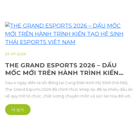
23-07-2026
THE GRAND ESPORTS 2026 – DẤU
MỐC MỚI TRÊN HÀNH TRÌNH KIẾN
TẠO HỆ SINH THÁI ESPORTS VIỆT NAM
Sau 4 ngày diễn ra sôi động tại Cung Điền kinh Mỹ Đình (Hà Nội),
The Grand Esports 2026 đã chính thức khép lại, để lại nhiều dấu ấn
về quy mô tổ chức, chất lượng chuyên môn và sức lan tỏa đối với
cộng đồng Thể thao điện tử Việt Nam.
더 보기