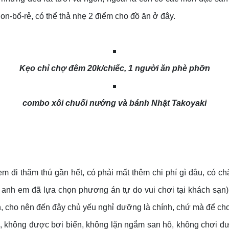
n-bổ-rẻ, có thể thả nhẹ 2 điểm cho đồ ăn ở đây.
Kẹo chỉ chợ đêm 20k/chiếc, 1 người ăn phè phỡn
combo xôi chuối nướng và bánh Nhật Takoyaki
 em đi thăm thú gần hết, có phải mất thêm chi phí gì đâu, có ch
 anh em đã lựa chọn phương án tự do vui chơi tại khách sạn
h, cho nên đến đây chủ yếu nghỉ dưỡng là chính, chứ mà để chơ
 không được bơi biển, không lặn ngắm san hô, không chơi đư