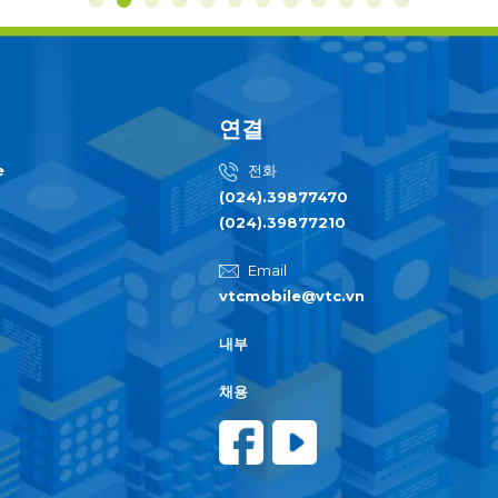
연결
e
전화
(024).39877470
(024).39877210
Email
vtcmobile@vtc.vn
내부
채용