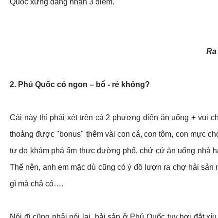
Quốc xứng đáng nhận 3 điểm.
Ra
2. Phú Quốc có ngon – bổ - rẻ không?
Cái này thì phải xét trên cả 2 phương diện ăn uống + vui ch
thoảng được "bonus" thêm vài con cá, con tôm, con mực cho
tự do khám phá ẩm thực đường phố, chứ cứ ăn uống nhà hàng 
Thế nên, anh em mặc dù cũng có ý đồ lượn ra chợ hải sản mu
gì mà chả có….
Nói đi cũng phải nói lại, hải sản ở Phú Quốc tuy hơi đắt 