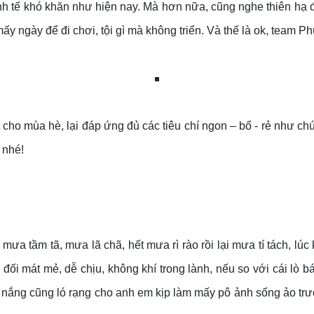
 kinh tế khó khăn như hiện nay. Mà hơn nữa, cũng nghe thiên hạ
mấy ngày để đi chơi, tội gì mà không triển. Và thế là ok, team P
 cho mùa hè, lại đáp ứng đủ các tiêu chí ngon – bổ - rẻ như chú
 nhé!
, mưa tầm tã, mưa lã chã, hết mưa rì rào rồi lại mưa tí tách, 
đối mát mẻ, dễ chịu, không khí trong lành, nếu so với cái lò
út nắng cũng ló rạng cho anh em kịp làm mấy pô ảnh sống ảo trư