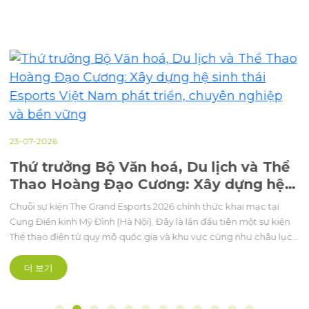
23-07-2026
Thứ trưởng Bộ Văn hoá, Du lịch và Thể
Thao Hoàng Đạo Cương: Xây dựng hệ
sinh thái Esports Việt Nam phát triển,
Chuỗi sự kiện The Grand Esports 2026 chính thức khai mạc tại
chuyên nghiệp và bền vững
Cung Điền kinh Mỹ Đình (Hà Nội). Đây là lần đầu tiên một sự kiện
Thể thao điện tử quy mô quốc gia và khu vực cũng như châu lục,
được tổ chức bài bản hoành tráng mở ra kỷ nguyên mới theo
hướng chuyên nghiệp hóa sâu sắc.
더 보기