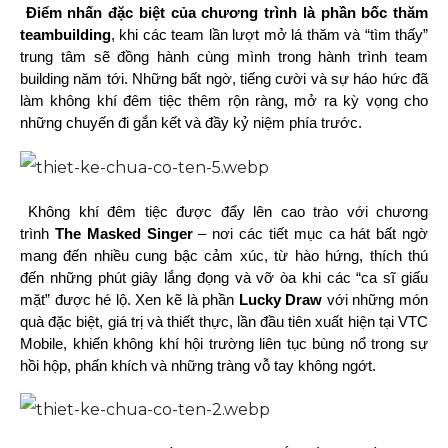
Điểm nhấn đặc biệt của chương trình là phần bốc thăm
teambuilding
, khi các team lần lượt mở lá thăm và “tìm thấy”
trung tâm sẽ đồng hành cùng mình trong hành trình team
building năm tới. Những bất ngờ, tiếng cười và sự háo hức đã
làm không khí đêm tiệc thêm rộn ràng, mở ra kỳ vọng cho
những chuyến đi gắn kết và đầy kỷ niệm phía trước.
Không khí đêm tiệc được đẩy lên cao trào với chương
trình
The Masked Singer
– nơi các tiết mục ca hát bất ngờ
mang đến nhiều cung bậc cảm xúc, từ hào hứng, thích thú
đến những phút giây lắng đọng và vỡ òa khi các “ca sĩ giấu
mặt” được hé lộ. Xen kẽ là phần
Lucky Draw
với những món
quà đặc biệt, giá trị và thiết thực, lần đầu tiên xuất hiện tại VTC
Mobile, khiến không khí hội trường liên tục bùng nổ trong sự
hồi hộp, phấn khích và những tràng vỗ tay không ngớt.