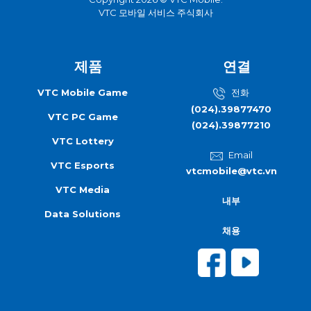
VTC 모바일 서비스 주식회사
제품
연결
VTC Mobile Game
전화
(024).39877470
VTC PC Game
(024).39877210
VTC Lottery
Email
VTC Esports
vtcmobile@vtc.vn
VTC Media
내부
Data Solutions
채용