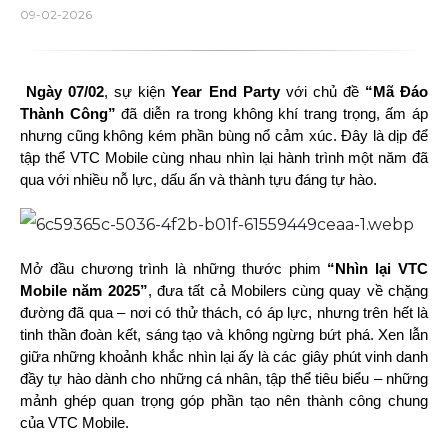
09-02-2026
Ngày 07/02
, sự kiện
Year End Party
với chủ đề
“Mã Đáo
Thành Công”
đã diễn ra trong không khí trang trọng, ấm áp
nhưng cũng không kém phần bùng nổ cảm xúc. Đây là dịp để
tập thể VTC Mobile cùng nhau nhìn lại hành trình một năm đã
qua với nhiều nỗ lực, dấu ấn và thành tựu đáng tự hào.
Mở đầu chương trình là những thước phim
“Nhìn lại VTC
Mobile năm 2025”
, đưa tất cả Mobilers cùng quay về chặng
đường đã qua – nơi có thử thách, có áp lực, nhưng trên hết là
tinh thần đoàn kết, sáng tạo và không ngừng bứt phá. Xen lẫn
giữa những khoảnh khắc nhìn lại ấy là các giây phút vinh danh
đầy tự hào dành cho những cá nhân, tập thể tiêu biểu – những
mảnh ghép quan trọng góp phần tạo nên thành công chung
của VTC Mobile.