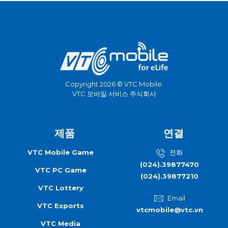
Copyright 2026 © VTC Mobile.
VTC 모바일 서비스 주식회사
제품
연결
VTC Mobile Game
전화
(024).39877470
VTC PC Game
(024).39877210
VTC Lottery
Email
VTC Esports
vtcmobile@vtc.vn
VTC Media