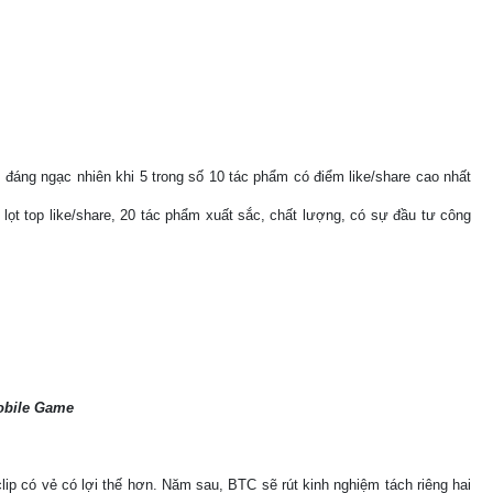
ì đáng ngạc nhiên khi 5 trong số 10 tác phẩm có điểm like/share cao nhất
lọt top like/share, 20 tác phẩm xuất sắc, chất lượng, có sự đầu tư công
Mobile Game
lip có vẻ có lợi thế hơn. Năm sau, BTC sẽ rút kinh nghiệm tách riêng hai