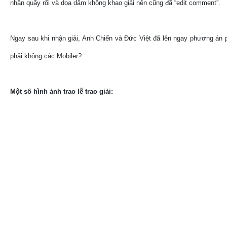
nhắn quấy rối và dọa dẫm không khao giải nên cũng đã “edit comment”.
Ngay sau khi nhận giải, Anh Chiến và Đức Việt đã lên ngay phương án ph
phải không các Mobiler?
Một số hình ảnh trao lễ trao giải: