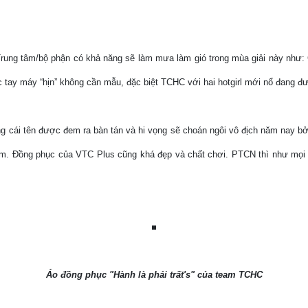
ung tâm/bộ phận có khả năng sẽ làm mưa làm gió trong mùa giải này như: G
 tay máy “hịn” không cần mẫu, đặc biệt TCHC với hai hotgirl mới nổ đang đư
cái tên được đem ra bàn tán và hi vọng sẽ choán ngôi vô địch năm nay bởi
team. Đồng phục của VTC Plus cũng khá đẹp và chất chơi. PTCN thì như mọi
Áo đồng phục "Hành là phải trất's" của team TCHC