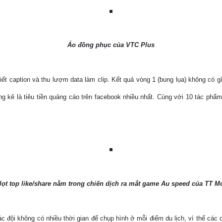
Áo đồng phục của VTC Plus
viết caption và thu lượm data làm clip. Kết quả vòng 1 (bung lụa) không có g
g kê là tiêu tiền quảng cáo trên facebook nhiều nhất. Cùng với 10 tác phẩm 
ọt top like/share nằm trong chiến dịch ra mắt game Au speed của TT 
c đội không có nhiều thời gian để chụp hình ở mỗi điểm du lịch, vì thế các c