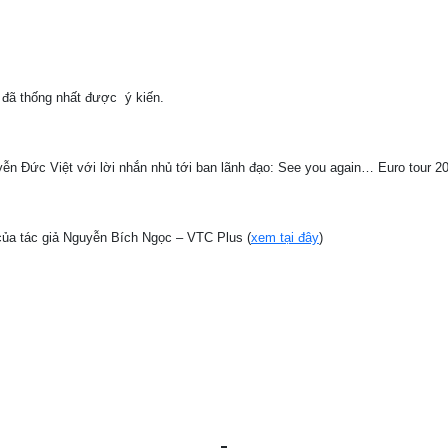
g đã thống nhất được ý kiến.
n Đức Việt với lời nhắn nhủ tới ban lãnh đạo: See you again… Euro tour 20
của tác giả Nguyễn Bích Ngọc – VTC Plus (
xem tại đây
)