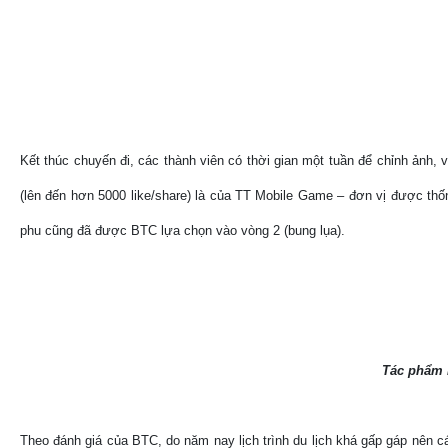
Kết thúc chuyến đi, các thành viên có thời gian một tuần để chỉnh ảnh, 
(lên đến hơn 5000 like/share) là của TT Mobile Game – đơn vị được thốn
phu cũng đã được BTC lựa chọn vào vòng 2 (bung lụa).
Tác phẩm l
Theo đánh giá của BTC, do năm nay lịch trình du lịch khá gấp gáp nên cá