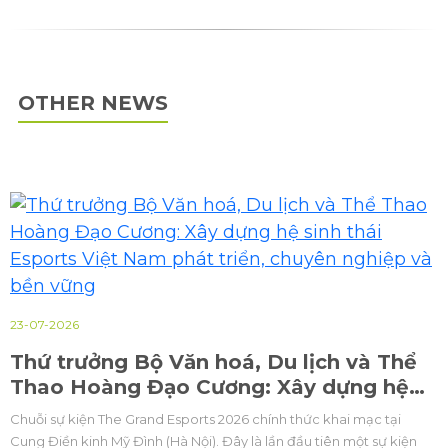
OTHER NEWS
23-07-2026
Thứ trưởng Bộ Văn hoá, Du lịch và Thể
Thao Hoàng Đạo Cương: Xây dựng hệ
sinh thái Esports Việt Nam phát triển,
Chuỗi sự kiện The Grand Esports 2026 chính thức khai mạc tại
chuyên nghiệp và bền vững
Cung Điền kinh Mỹ Đình (Hà Nội). Đây là lần đầu tiên một sự kiện