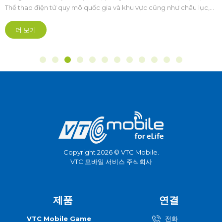
Thể thao điện tử quy mô quốc gia và khu vực cũng như châu lục,
được tổ chức bài bản hoành tráng mở ra kỷ nguyên mới theo
hướng chuyên nghiệp hóa sâu sắc.
더 보기
Copyright 2026 © VTC Mobile.
VTC 모바일 서비스 주식회사
제품
연결
VTC Mobile Game
전화