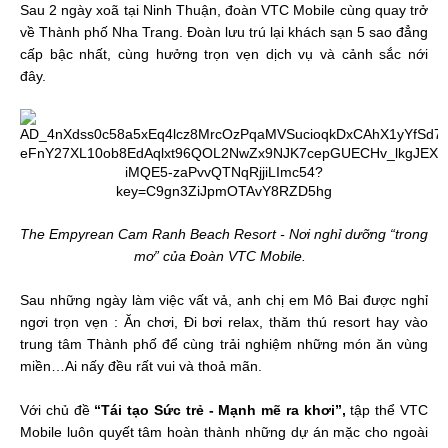
Sau 2 ngày xoã tại Ninh Thuận, đoàn VTC Mobile cùng quay trở
về Thành phố Nha Trang. Đoàn lưu trú lại khách sạn 5 sao đẳng
cấp bậc nhất, cùng hưởng trọn vẹn dịch vụ và cảnh sắc nới
đây.
The Empyrean Cam Ranh Beach Resort - Nơi nghỉ dưỡng “trong
mơ” của Đoàn VTC Mobile.
Sau những ngày làm việc vất vả, anh chị em Mô Bai được nghỉ
ngơi trọn vẹn : Ăn chơi, Đi bơi relax, thăm thú resort hay vào
trung tâm Thành phố để cùng trải nghiệm những món ăn vùng
miền…Ai nấy đều rất vui và thoả mãn.
Với chủ đề
“Tái tạo Sức trẻ - Mạnh mẽ ra khơi”,
tập thể VTC
Mobile luôn quyết tâm hoàn thành những dự án mặc cho ngoài