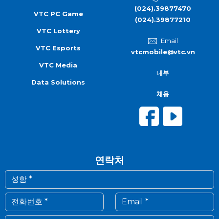
(024).39877470
VTC PC Game
(024).39877210
VTC Lottery
Email
VTC Esports
vtcmobile@vtc.vn
VTC Media
내부
Data Solutions
채용
연락처