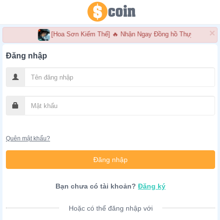
×
[Hoa Sơn Kiếm Thế] 🔥 Nhận Ngay Đồng hồ Thụy Sĩ cao c
Đăng nhập
Quên mật khẩu?
Bạn chưa có tài khoản?
Đăng ký
Hoặc có thể đăng nhập với