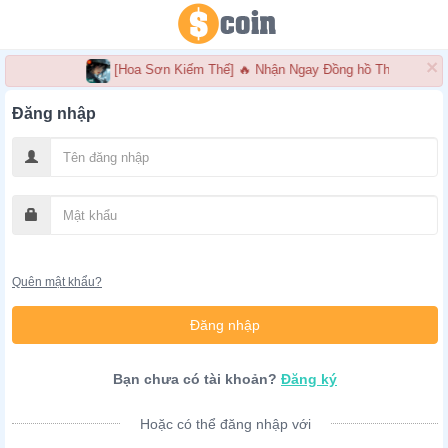
×
[Hoa Sơn Kiếm Thế] 🔥 Nhận Ngay Đồng hồ Thụy Sĩ cao 
Đăng nhập
Quên mật khẩu?
Bạn chưa có tài khoản?
Đăng ký
Hoặc có thể đăng nhập với