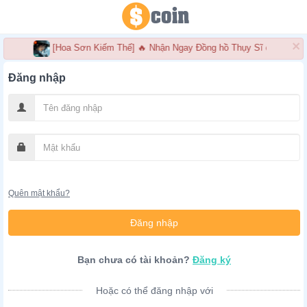
×
[Hoa Sơn Kiếm Thế] 🔥 Nhận Ngay Đồng hồ Thụy Sĩ cao cấp 
Đăng nhập
Quên mật khẩu?
Bạn chưa có tài khoản?
Đăng ký
Hoặc có thể đăng nhập với