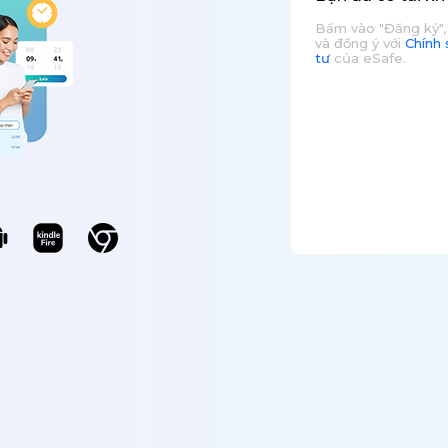
Bấm vào "Đăng ký", 
và đồng ý với
Chính 
tư
của eSafe.