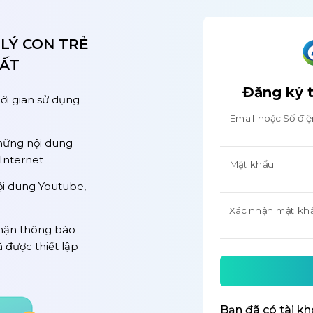
LÝ CON TRẺ
HẤT
Đăng ký t
ời gian sử dụng
Email hoặc Số điệ
hững nội dung
Internet
Mật khẩu
ội dung Youtube,
Xác nhận mật kh
 nhận thông báo
đã được thiết lập
Bạn đã có tài k