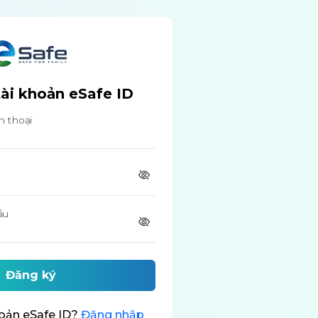
ài khoản eSafe ID
n thoại
ẩu
hoản eSafe ID?
Đăng nhập